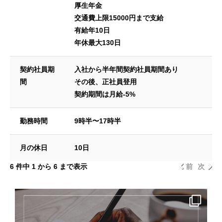
厚生年金
交通費上限15000円まで支給
有給年10日
年休最大130日
契約社員期
入社から半年間契約社員期間あり
間
その後、正社員登用
契約期間は月給-5%
勤務時間
9時半〜17時半
月の休日
10日
6 件中 1 から 6 まで表示
前
次