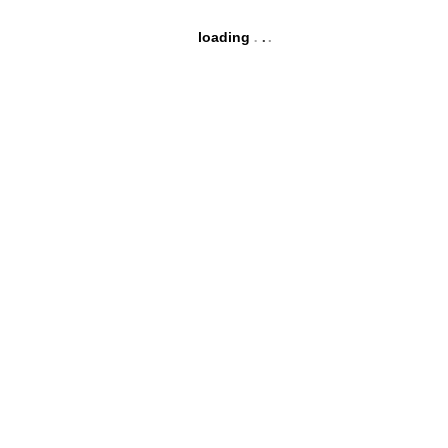
loading
2024.05.09
recruit
#39日目 土・日・祝 休めるようになりました！！
and KAITO
RECRUIT
COMPANY
採用情報
会社 概要